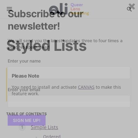
Subscribe to our
newsletter!
Styled Lists
We will send you the latest updates three to four times a
year. No spam, ever!
Enter your name
Please Note
You need to install and activate
CANVAS
to make this
Enter your email
feature work.
TABLE OF CONTENTS
Simple Lists
Ordered