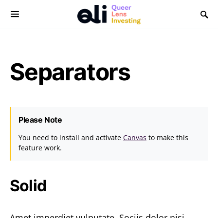
Subscribe to our
newsletter!
Separators
We will send you the latest updates three to four times a
year. No spam, ever!
Enter your name
Please Note
You need to install and activate
Canvas
to make this
Enter your email
feature work.
Solid
Amet imperdiet vulputate. Sociis dolor nisi